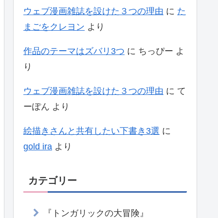
ウェブ漫画雑誌を設けた３つの理由
に
た
まごをクレヨン
より
作品のテーマはズバリ3つ
に
ちっぴー
よ
り
ウェブ漫画雑誌を設けた３つの理由
に
て
ーぽん
より
絵描きさんと共有したい下書き3選
に
gold ira
より
カテゴリー
『トンガリックの大冒険』